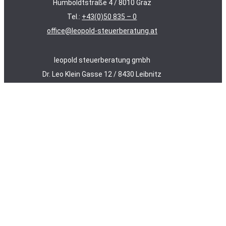
Humboldtstraße 4 / 8010 Graz
Tel.:
+43(0)50 835 – 0
office@leopold-steuerberatung.at
leopold steuerberatung gmbh
Dr. Leo Klein Gasse 12 / 8430 Leibnitz
Tel.:
+43(0)50 835 – 0
office@leopold-steuerberatung.at
Datenschutz
/
Impressum
/
AAB 2018
/
Fernwartung
Leistungen
Unternehmen