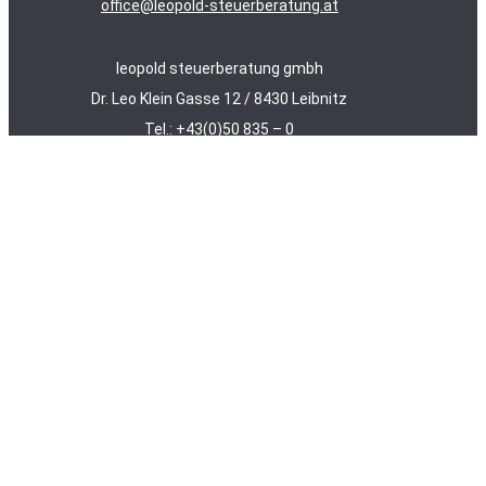
office@leopold-steuerberatung.at
leopold steuerberatung gmbh
Dr. Leo Klein Gasse 12 / 8430 Leibnitz
Tel.:
+43(0)50 835 – 0
office@leopold-steuerberatung.at
Datenschutz
/
Impressum
/
AAB 2018
/
Fernwartung
Leistungen
Unternehmen
Team