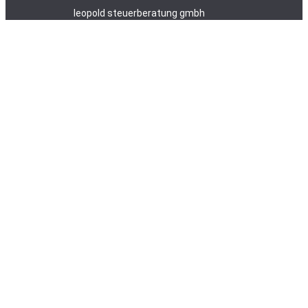
leopold steuerberatung gmbh
Dr. Leo Klein Gasse 12 / 8430 Leibnitz
Tel.:
+43(0)50 835 – 0
office@leopold-steuerberatung.at
Datenschutz
/
Impressum
/
AAB 2018
/
Fernwartung
Leistungen
Unternehmen
Team
Karriere
Aktuelles