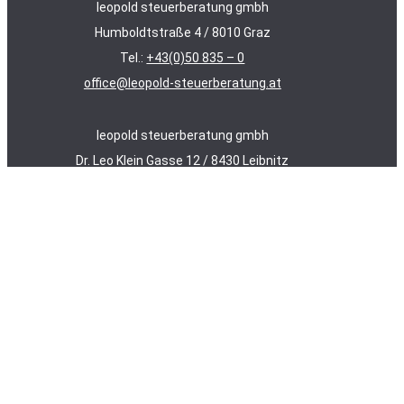
leopold steuerberatung gmbh
Humboldtstraße 4 / 8010 Graz
Tel.:
+43(0)50 835 – 0
office@leopold-steuerberatung.at
leopold steuerberatung gmbh
Dr. Leo Klein Gasse 12 / 8430 Leibnitz
Tel.:
+43(0)50 835 – 0
office@leopold-steuerberatung.at
Datenschutz
/
Impressum
/
AAB 2018
/
Fernwartung
Leistungen