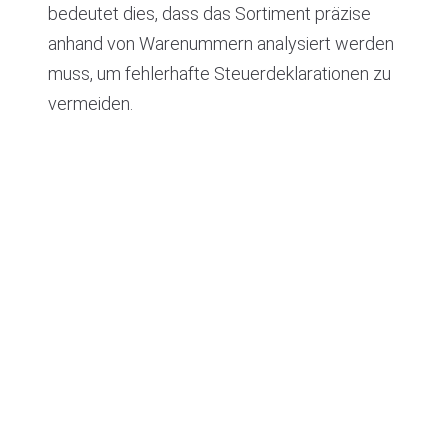
bedeutet dies, dass das Sortiment präzise
anhand von Warenummern analysiert werden
muss, um fehlerhafte Steuerdeklarationen zu
vermeiden.
Hier gelangen Sie zum Gesetzesentwurf und der
Anlage 3 im Detail
—> zur Website des
österreichischen Parlaments
.
Hier gelangen Sie zu einer detaillierten Liste
inklusive Erläuterungen des BMF zu den
begünstigten Wirtschaftsgütern gem. der
kombinierten Nomenklatur KN
—> Link zur
Detailliste
.