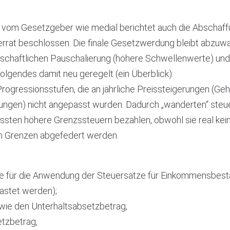
vom Gesetzgeber wie medial berichtet auch die Abschaffun
rat beschlossen. Die finale Gesetzwerdung bleibt abzuwa
tschaftlichen Pauschalierung (höhere Schwellenwerte) un
lgendes damit neu geregelt (ein Überblick):
 Progressionsstufen, die an jährliche Preissteigerungen (G
ngen) nicht angepasst wurden. Dadurch „wanderten“ steuer
ssten höhere Grenzssteuern bezahlen, obwohl sie real kein
len Grenzen abgefedert werden.
die für die Anwendung der Steuersätze für Einkommensbest
lastet werden);
owie den Unterhaltsabsetzbetrag,
tzbetrag,